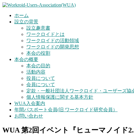
ホーム
設立の背景
設立趣意書
ワークロイドとは
ワークロイドの活動領域
ワークロイドの開発思想
本会の役割
本会の概要
本会の目的
活動内容
役員について
会員について
定款・一般社団法人ワークロイド・ユーザーズ協
個人情報保護に関する基本方針
WUA入会案内
年間パスポート会員(旧 ワークロイド研究会員）
お問い合わせ
WUA 第2回イベント『ヒューマノイド