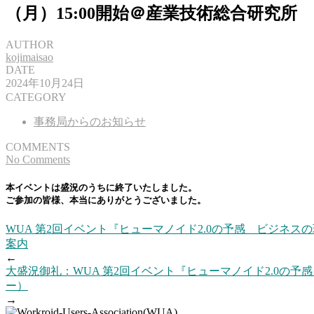
（月）15:00開始＠産業技術総合研究
AUTHOR
kojimaisao
DATE
2024年10月24日
CATEGORY
事務局からのお知らせ
COMMENTS
No Comments
本イベントは盛況のうちに終了いたしました。
ご参加の皆様、本当にありがとうございました。
WUA 第2回イベント『ヒューマノイド2.0の予感 ビジネス
案内
←
大盛況御礼：WUA 第2回イベント『ヒューマノイド2.0の予
ー）
→