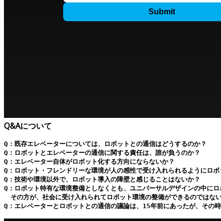
Q&Aについて
Q：既存エレベーターについては、ロボットとの通信はどうするのか？

Q：ロボットとエレベーターの通信に関する責任は、誰が負うのか？

Q：エレベーター自体がロボット化する方向にならないか？

Q：ロボット・フレンドリーな環境が人の感性で受け入れられるようにロボ
Q：技術や環境以外で、ロボット導入の障壁と感じることはないか？

Q：ロボット特有な環境整備としなくとも、ユニバーサルデザインの中にロ
　その方が、社会に受け入れられてロボット環境の整備ができるのではない
Q：エレベーターとロボットとの通信の議論は、15年前にあったが、その