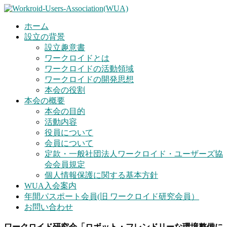
ホーム
設立の背景
設立趣意書
ワークロイドとは
ワークロイドの活動領域
ワークロイドの開発思想
本会の役割
本会の概要
本会の目的
活動内容
役員について
会員について
定款・一般社団法人ワークロイド・ユーザーズ協
会会員規定
個人情報保護に関する基本方針
WUA入会案内
年間パスポート会員(旧 ワークロイド研究会員）
お問い合わせ
ワークロイド研究会「ロボット・フレンドリーな環境整備に