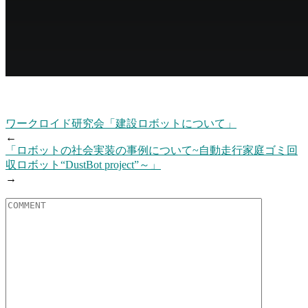
ワークロイド研究会「建設ロボットについて」
←
「ロボットの社会実装の事例について~自動走行家庭ゴミ回
収ロボット“DustBot project”～」
→