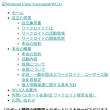
ホーム
設立の背景
設立趣意書
ワークロイドとは
ワークロイドの活動領域
ワークロイドの開発思想
本会の役割
本会の概要
本会の目的
活動内容
役員について
会員について
定款・一般社団法人ワークロイド・ユーザーズ協
会会員規定
個人情報保護に関する基本方針
WUA入会案内
年間パスポート会員(旧 ワークロイド研究会員）
お問い合わせ
「ロボット開発の体験談とロボットによるサービスビジネス