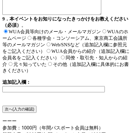
9．本イベントをお知りになったきっかけをお教えください
（必須）
。
WUA会員等向けのメール・メールマガジン
WUAのホ
ームページ
各種学会・コンソーシアム、東京商工会議所
等のメールマガジン
Web/SNSなど（追加記入欄に参照元
をご記入ください）
WUA会員からの紹介（追加記入欄に
会員名をご記入ください）
同僚・取引先・知人からの紹
介
元々知っていた
その他（追加記入欄に具体的にお書
きください）
追加記入欄：
ーーー
参加費：1000円（年間パスポート会員は無料）